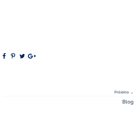
SOLUÇÕES QUE
SIMPLIFICAM
O COMÉRCIO EXTERIOR
Próximo →
Blog