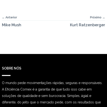
← Anterior
Próximo →
Mike Mush
Kurt Ratzenberger
SOBRE NÓS
O mundo pede movimentações rápidas, seguras e responsáveis.
A Eficiência Comex é a garantia de que tudo isso cabe em
soluções de qualidade e sem burocracia. Simples, ágial e
diferente, do jeito que o mercado pede, com os resultados que